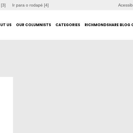
 [3]
Ir para o rodapé [4]
Acessib
UT US
OUR COLUMNISTS
CATEGORIES
RICHMONDSHARE BLOG 