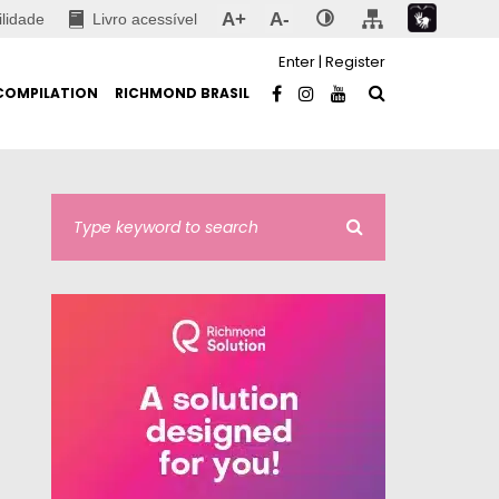
A+
A-
ilidade
Livro acessível
Enter
|
Register
COMPILATION
RICHMOND BRASIL