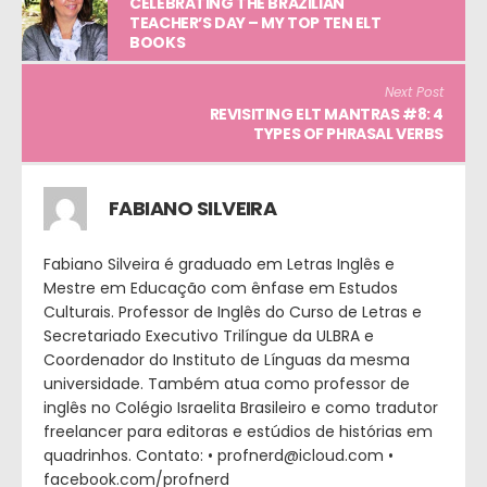
CELEBRATING THE BRAZILIAN
TEACHER’S DAY – MY TOP TEN ELT
BOOKS
Next Post
REVISITING ELT MANTRAS #8: 4
TYPES OF PHRASAL VERBS
FABIANO SILVEIRA
Fabiano Silveira é graduado em Letras Inglês e
Mestre em Educação com ênfase em Estudos
Culturais. Professor de Inglês do Curso de Letras e
Secretariado Executivo Trilíngue da ULBRA e
Coordenador do Instituto de Línguas da mesma
universidade. Também atua como professor de
inglês no Colégio Israelita Brasileiro e como tradutor
freelancer para editoras e estúdios de histórias em
quadrinhos. Contato: • profnerd@icloud.com •
facebook.com/profnerd