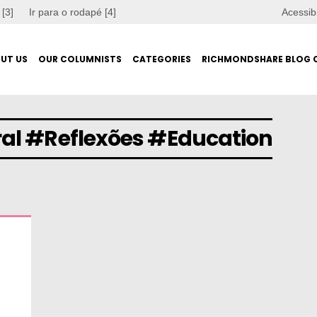
 [3]
Ir para o rodapé [4]
Acessib
UT US
OUR COLUMNISTS
CATEGORIES
RICHMONDSHARE BLOG 
al #Reflexões #Education