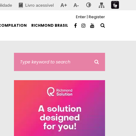
A+
A-
ilidade
Livro acessível
Enter
|
Register
COMPILATION
RICHMOND BRASIL