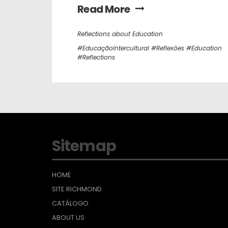
Read More
Reflections about Education
#EducaçãoIntercultural #Reflexões #Education
#Reflections
Sitemap
HOME
SITE RICHMOND
CATÁLOGO
ABOUT US