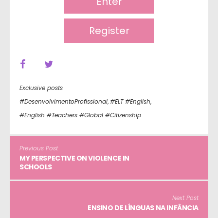
Enter
Register
Exclusive posts
#DesenvolvimentoProfissional
,
#ELT #English
,
#English #Teachers #Global #Citizenship
Previous Post
MY PERSPECTIVE ON VIOLENCE IN
SCHOOLS
Next Post
ENSINO DE LÍNGUAS NA INFÂNCIA