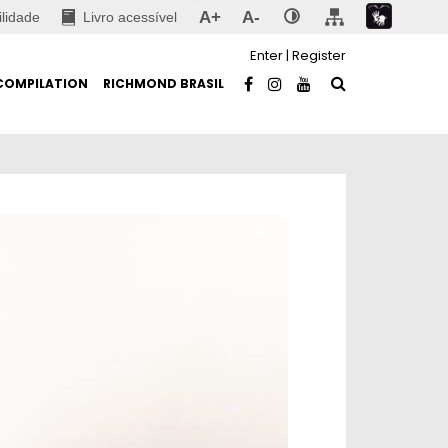
A+
A-
ilidade
Livro acessível
Enter
|
Register
COMPILATION
RICHMOND BRASIL