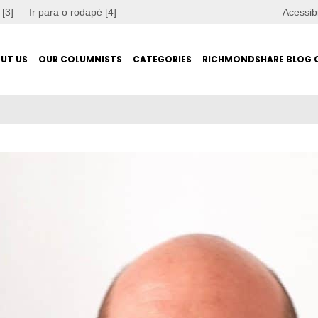
 [3]
Ir para o rodapé [4]
Acessib
UT US
OUR COLUMNISTS
CATEGORIES
RICHMONDSHARE BLOG 