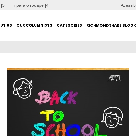
 [3]
Ir para o rodapé [4]
Acessib
UT US
OUR COLUMNISTS
CATEGORIES
RICHMONDSHARE BLOG 