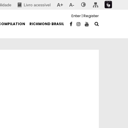
A+
A-
ilidade
Livro acessível
Enter
|
Register
COMPILATION
RICHMOND BRASIL