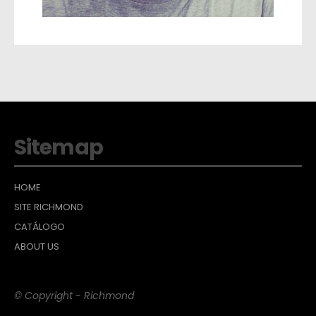
Sitemap
HOME
SITE RICHMOND
CATÁLOGO
ABOUT US
© Copyright - Richmond