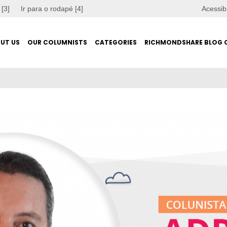
 [3]
Ir para o rodapé [4]
Acessib
UT US
OUR COLUMNISTS
CATEGORIES
RICHMONDSHARE BLOG 