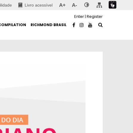
A+
A-
ilidade
Livro acessível
Enter
|
Register
COMPILATION
RICHMOND BRASIL