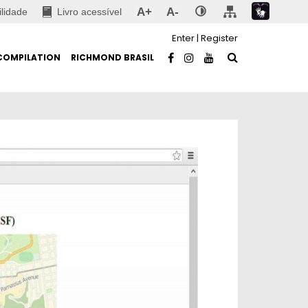
A+
A-
ilidade
Livro acessível
Enter
|
Register
COMPILATION
RICHMOND BRASIL