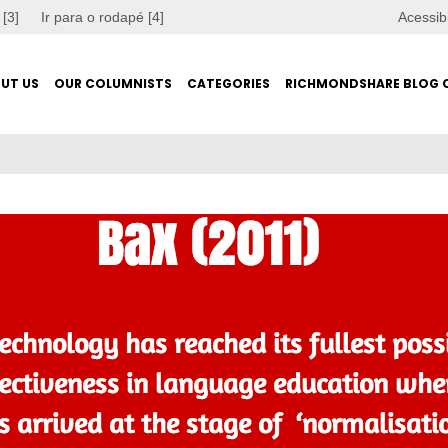
 [3]
Ir para o rodapé [4]
Acessib
UT US
OUR COLUMNISTS
CATEGORIES
RICHMONDSHARE BLOG 