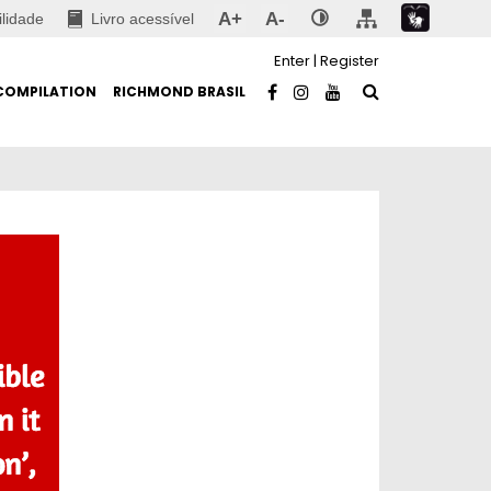
A+
A-
ilidade
Livro acessível
Enter
|
Register
COMPILATION
RICHMOND BRASIL