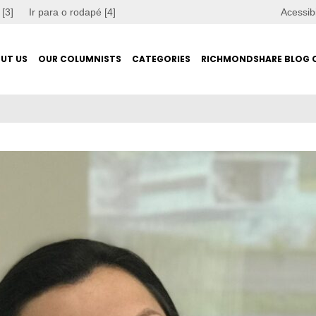
 [3]
Ir para o rodapé [4]
Acessib
UT US
OUR COLUMNISTS
CATEGORIES
RICHMONDSHARE BLOG 