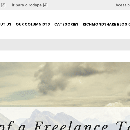
 [3]
Ir para o rodapé [4]
Acessib
UT US
OUR COLUMNISTS
CATEGORIES
RICHMONDSHARE BLOG 