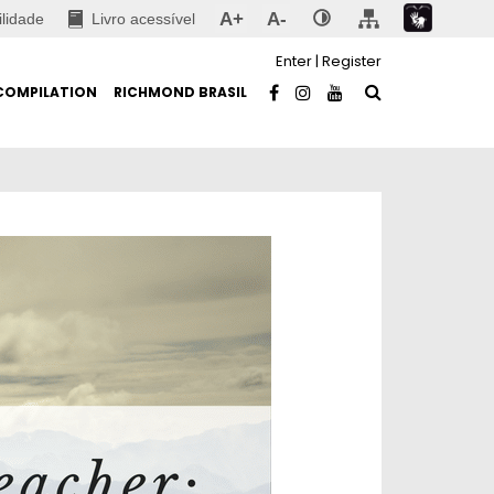
A+
A-
ilidade
Livro acessível
Enter
|
Register
COMPILATION
RICHMOND BRASIL