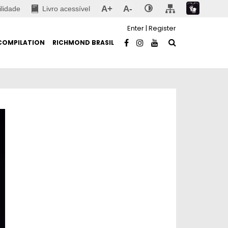
A+
A-
ilidade
Livro acessível
Enter
|
Register
COMPILATION
RICHMOND BRASIL