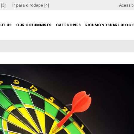
 [3]
Ir para o rodapé [4]
Acessib
UT US
OUR COLUMNISTS
CATEGORIES
RICHMONDSHARE BLOG 