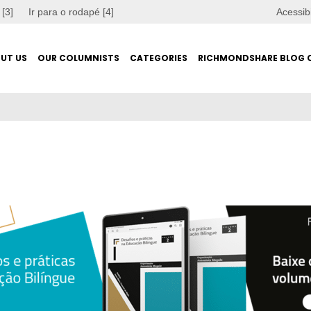
 [3]
Ir para o rodapé [4]
Acessib
UT US
OUR COLUMNISTS
CATEGORIES
RICHMONDSHARE BLOG 