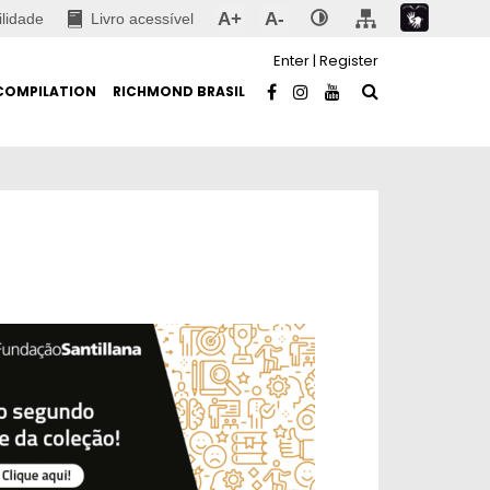
A+
A-
ilidade
Livro acessível
Enter
|
Register
COMPILATION
RICHMOND BRASIL